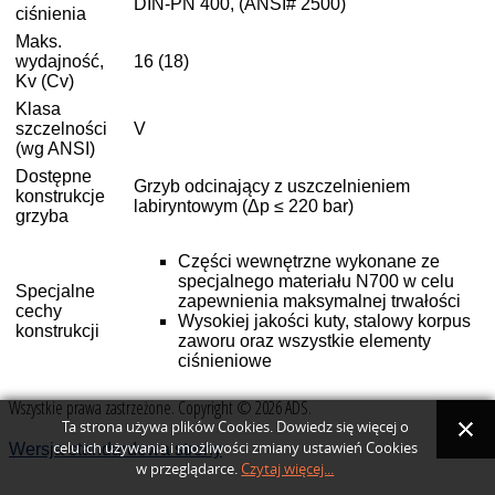
DIN-PN 400, (ANSI# 2500)
ciśnienia
Maks.
wydajność,
16 (18)
Kv (Cv)
Klasa
szczelności
V
(wg ANSI)
Dostępne
Grzyb odcinający z uszczelnieniem
konstrukcje
labiryntowym (Δp ≤ 220 bar)
grzyba
Części wewnętrzne wykonane ze
specjalnego materiału N700 w celu
Specjalne
zapewnienia maksymalnej trwałości
cechy
Wysokiej jakości kuty, stalowy korpus
konstrukcji
zaworu oraz wszystkie elementy
ciśnieniowe
Wszystkie prawa zastrzeżone. Copyright © 2026 ADS.
Ta strona używa plików Cookies. Dowiedz się więcej o
celu ich używania i możliwości zmiany ustawień Cookies
Wersja standardowa strony
w przeglądarce.
Czytaj więcej...